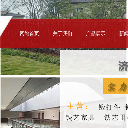
网站首页
关于我们
产品展示
新
铁艺大门
铁艺围栏
楼梯扶手
铁艺护窗
排水篦子
铸铁井盖
铁艺家具